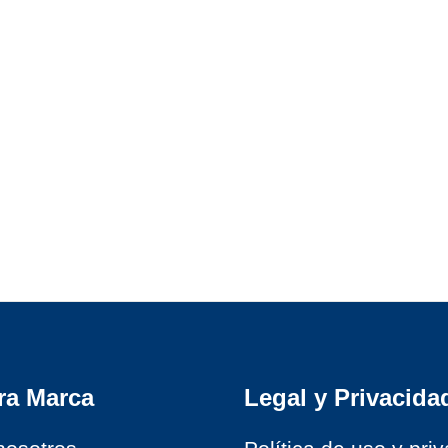
 $ 470.000 through $ 871.500
ra Marca
Legal y Privacida