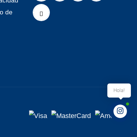
vacidad
to de
Hola!