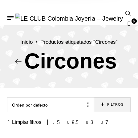
0
Inicio
/
Productos etiquetados “Circones”
Circones
Orden por defecto
FILTROS
Limpiar filtros
5
9.5
3
7