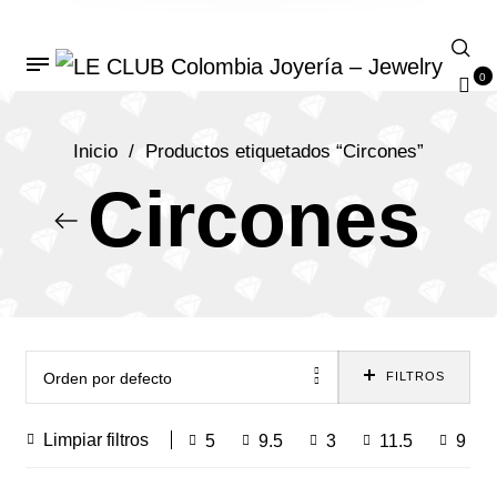
0
Inicio
/
Productos etiquetados “Circones”
Circones
Orden por defecto
FILTROS
Limpiar filtros
5
9.5
3
11.5
9