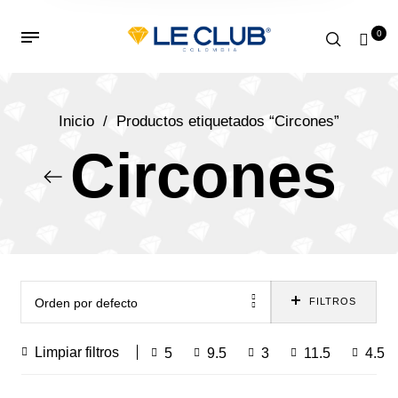
0
Inicio
/
Productos etiquetados “Circones”
Circones
Orden por defecto
FILTROS
Limpiar filtros
5
9.5
3
11.5
4.5