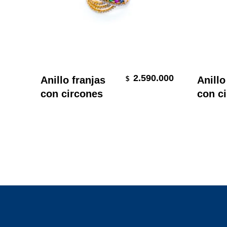
Seleccionar Opciones
Se
2.590.000
Anillo franjas
Anillo
$
con circones
con c