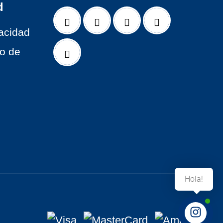
d
vacidad
to de
Hola!