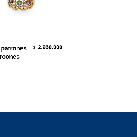
leccionar Opciones
2.960.000
 patrones
$
ircones