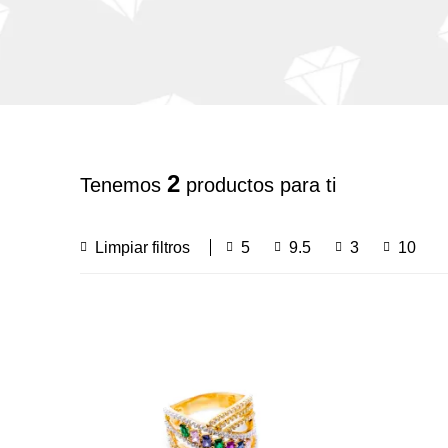
2
Tenemos
productos para ti
Limpiar filtros
5
9.5
3
10