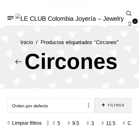
0
Inicio
/
Productos etiquetados “Circones”
Circones
Orden por defecto
FILTROS
Limpiar filtros
5
9.5
3
11.5
Circ